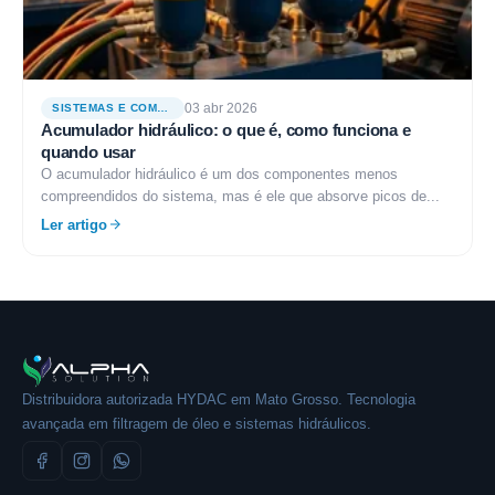
03 abr 2026
SISTEMAS E COMPONENTES
Acumulador hidráulico: o que é, como funciona e
quando usar
O acumulador hidráulico é um dos componentes menos
compreendidos do sistema, mas é ele que absorve picos de...
Ler artigo
Distribuidora autorizada HYDAC em Mato Grosso. Tecnologia
avançada em filtragem de óleo e sistemas hidráulicos.