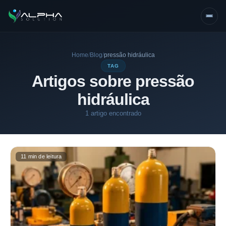
Home
/
Blog
/
pressão hidráulica
TAG
Artigos sobre pressão
hidráulica
1 artigo encontrado
11 min de leitura