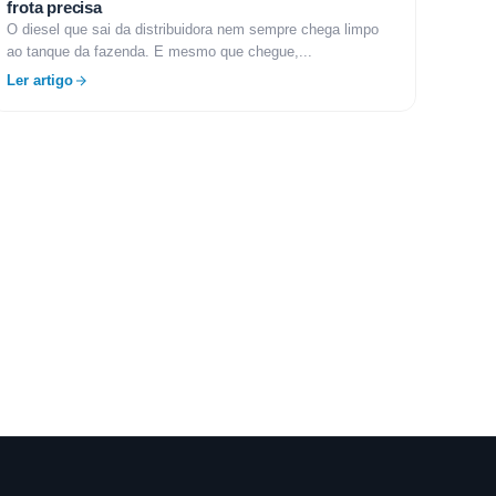
frota precisa
O diesel que sai da distribuidora nem sempre chega limpo
ao tanque da fazenda. E mesmo que chegue,...
Ler artigo