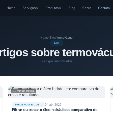
Home
Serviços
Produtos
Blog
Sobre
Contato
Home
/
Blog
/
termovácuo
TAG
rtigos sobre termovác
5 artigos encontrados
10 min de leitura
04 abr 2026
EFICIÊNCIA E CUSTOS
Filtrar ou trocar o óleo hidráulico: comparativo de